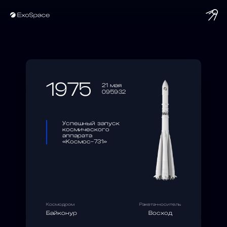
string(10) "1975-05-21"
1975
21 мая
09:59:32
Успешный запуск
космического
аппарата
«Космос-731»
Космодром
Ракета-носитель
Байконур
Восход