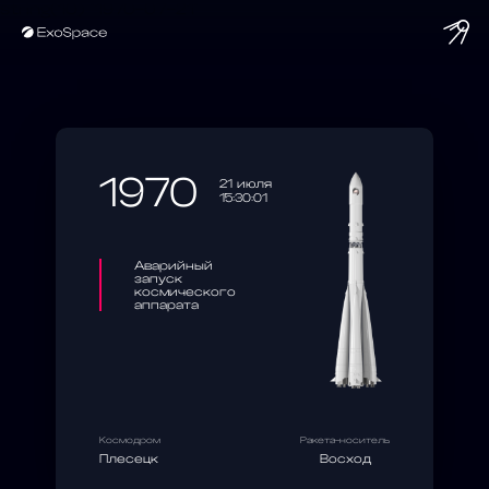
string(10) "1970-07-21"
1970
21 июля
15:30:01
Аварийный
запуск
космического
аппарата
Космодром
Ракета-носитель
Плесецк
Восход