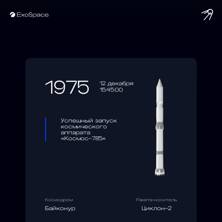
string(10) "1975-12-12"
1975
12 декабря
15:45:00
Успешный запуск
космического
аппарата
«Космос-785»
Космодром
Ракета-носитель
Байконур
Циклон-2