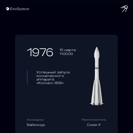
string(10) "1976-03-10"
1976
10 марта
11:00:00
Успешный запуск
космического
аппарата
«Космос-806»
Космодром
Ракета-носитель
Байконур
Союз-У