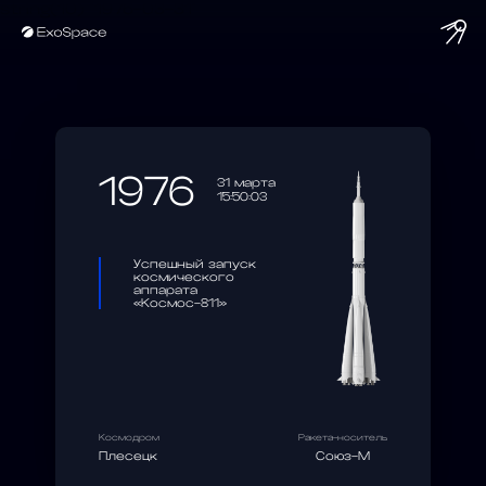
string(10) "1976-03-31"
1976
31 марта
15:50:03
Успешный запуск
космического
аппарата
«Космос-811»
Космодром
Ракета-носитель
Плесецк
Союз-М