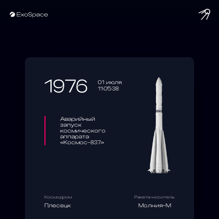
string(10) "1976-07-01"
1976
01 июля
11:05:38
Аварийный
запуск
космического
аппарата
«Космос-837»
Космодром
Ракета-носитель
Плесецк
Молния-М