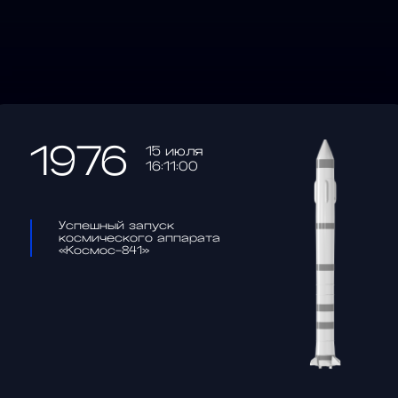
1976
15 июля
16:11:00
Успешный запуск
космического аппарата
«Космос-841»