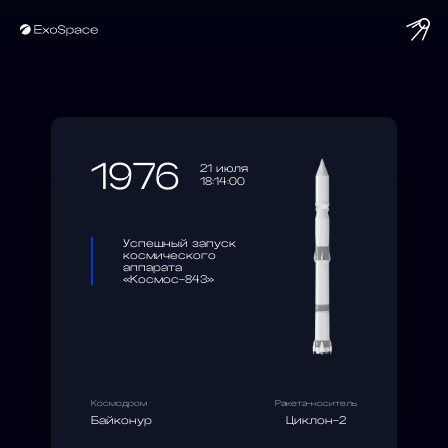
string(10) "1976-07-21"
1976
21 июля
18:14:00
Успешный запуск
космического
аппарата
«Космос-843»
Космодром
Ракета-носитель
Байконур
Циклон-2