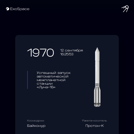
string(10) "1970-09-12"
1970
12 сентября
16:25:53
Успешный запуск
автоматической
межпланетной
станции
«Луна-16»
Космодром
Ракета-носитель
Байконур
Протон-К