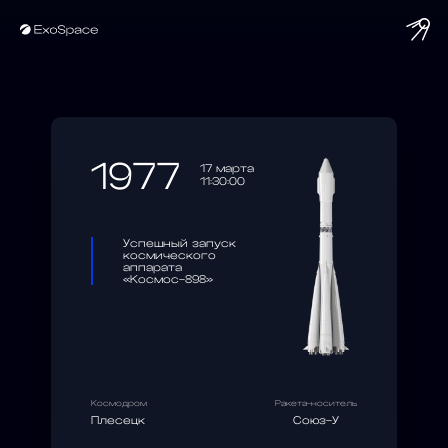
string(10) "1977-03-17"
1977
17 марта
11:30:00
Успешный запуск
космического
аппарата
«Космос-898»
Космодром
Ракета-носитель
Плесецк
Союз-У