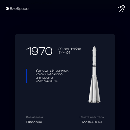
string(10) "1970-09-29"
1970
29 сентября
11:14:01
Успешный запуск
космического
аппарата
«Молния-1»
Космодром
Ракета-носитель
Плесецк
Молния-М