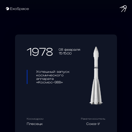
string(10) "1978-02-08"
1978
08 февраля
15:15:00
Успешный запуск
космического
аппарата
«Космос-988»
Космодром
Ракета-носитель
Плесецк
Союз-У