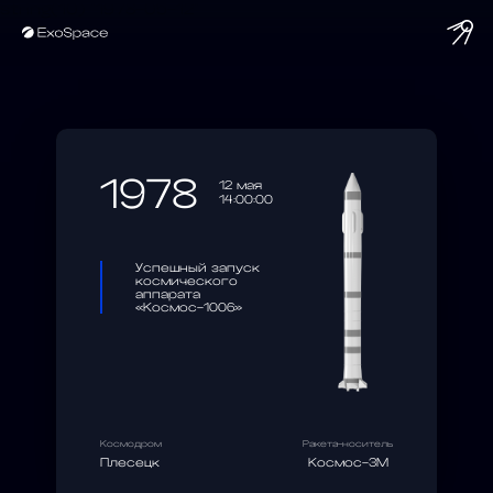
string(10) "1978-05-12"
1978
12 мая
14:00:00
Успешный запуск
космического
аппарата
«Космос-1006»
Космодром
Ракета-носитель
Плесецк
Космос-3М