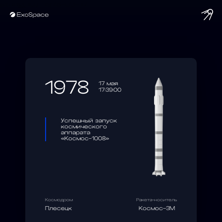
string(10) "1978-05-17"
1978
17 мая
17:39:00
Успешный запуск
космического
аппарата
«Космос-1008»
Космодром
Ракета-носитель
Плесецк
Космос-3М