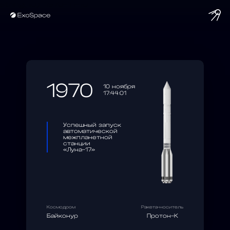
string(10) "1970-11-10"
1970
10 ноября
17:44:01
Успешный запуск
автоматической
межпланетной
станции
«Луна-17»
Космодром
Ракета-носитель
Байконур
Протон-К