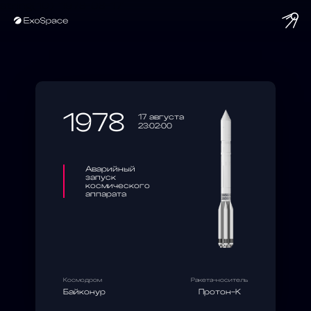
string(10) "1978-08-17"
1978
17 августа
23:02:00
Аварийный
запуск
космического
аппарата
Космодром
Ракета-носитель
Байконур
Протон-К