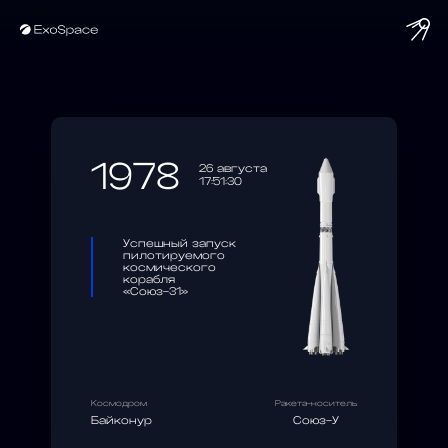
string(10) "1978-08-26"
1978
26 августа
17:51:30
Успешный запуск
пилотируемого
космического
корабля
«Союз-31»
Космодром
Ракета-носитель
Байконур
Союз-У