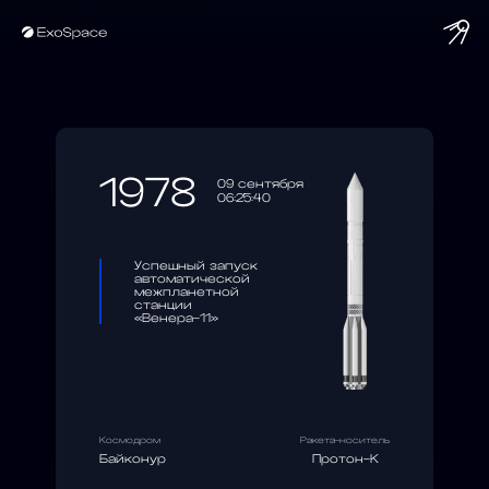
string(10) "1978-09-09"
1978
09 сентября
06:25:40
Успешный запуск
автоматической
межпланетной
станции
«Венера-11»
Космодром
Ракета-носитель
Байконур
Протон-К