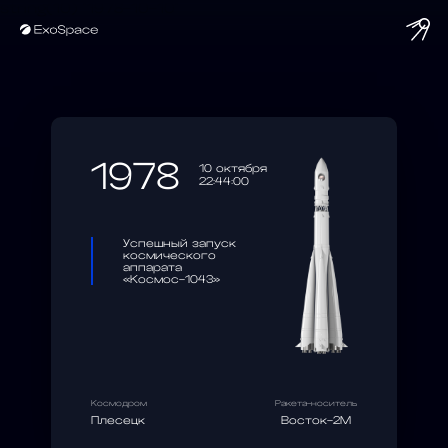
string(10) "1978-10-10"
1978
10 октября
22:44:00
Успешный запуск
космического
аппарата
«Космос-1043»
Космодром
Ракета-носитель
Плесецк
Восток-2М