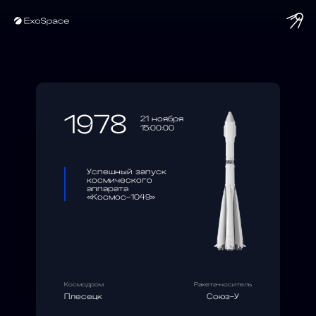
string(10) "1978-11-21"
1978
21 ноября
15:00:00
Успешный запуск
космического
аппарата
«Космос-1049»
Космодром
Ракета-носитель
Плесецк
Союз-У