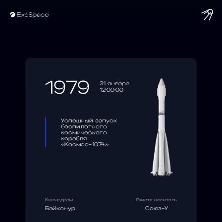
string(10) "1979-01-31"
1979
31 января
12:00:00
Успешный запуск
беспилотного
космического
корабля
«Космос-1074»
Космодром
Ракета-носитель
Байконур
Союз-У