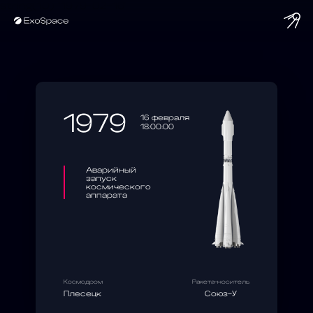
string(10) "1979-02-16"
1979
16 февраля
18:00:00
Аварийный
запуск
космического
аппарата
Космодром
Ракета-носитель
Плесецк
Союз-У