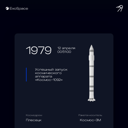
string(10) "1979-04-12"
1979
12 апреля
00:51:00
Успешный запуск
космического
аппарата
«Космос-1092»
Космодром
Ракета-носитель
Плесецк
Космос-3М