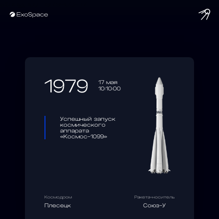
string(10) "1979-05-17"
1979
17 мая
10:10:00
Успешный запуск
космического
аппарата
«Космос-1099»
Космодром
Ракета-носитель
Плесецк
Союз-У