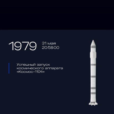
1979
31 мая
20:58:00
Успешный запуск
космического аппарата
«Космос-1104»