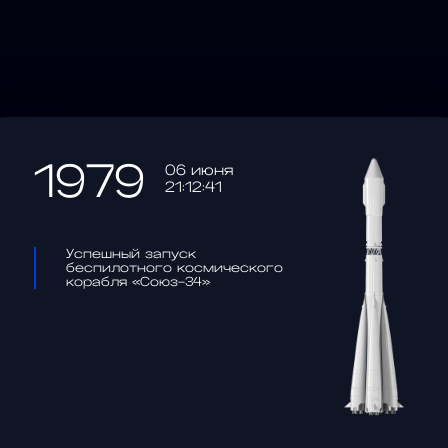
1979
06 июня
21:12:41
Успешный запуск
беспилотного космического
корабля «Союз-34»