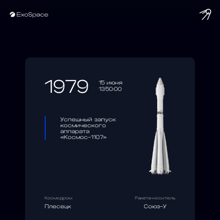
string(10) "1979-06-15"
1979
15 июня
13:50:00
Успешный запуск
космического
аппарата
«Космос-1107»
Космодром
Ракета-носитель
Плесецк
Союз-У