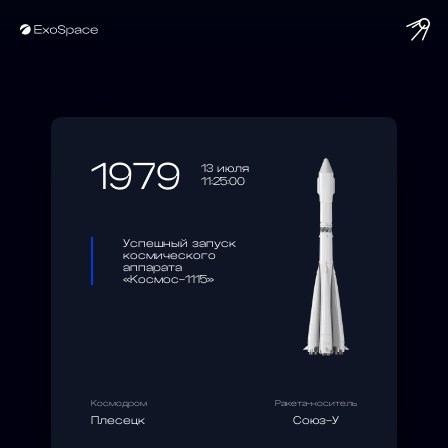
string(10) "1979-07-13"
1979
13 июля
11:25:00
Успешный запуск
космического
аппарата
«Космос-1115»
Космодром
Ракета-носитель
Плесецк
Союз-У