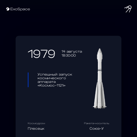
string(10) "1979-08-14"
1979
14 августа
18:30:00
Успешный запуск
космического
аппарата
«Космос-1121»
Космодром
Ракета-носитель
Плесецк
Союз-У