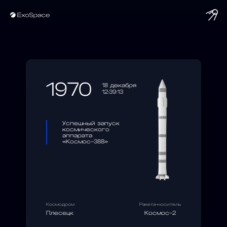
string(10) "1970-12-18"
1970
18 декабря
12:39:13
Успешный запуск
космического
аппарата
«Космос-388»
Космодром
Ракета-носитель
Плесецк
Космос-2