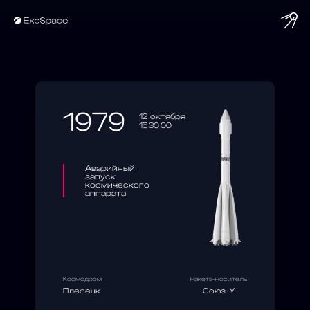
string(10) "1979-10-12"
1979
12 октября
15:30:00
Аварийный
запуск
космического
аппарата
Космодром
Ракета-носитель
Плесецк
Союз-У