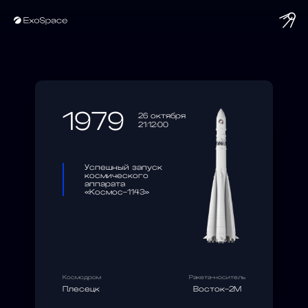
string(10) "1979-10-26"
1979
26 октября
21:12:00
Успешный запуск
космического
аппарата
«Космос-1143»
Космодром
Ракета-носитель
Плесецк
Восток-2М