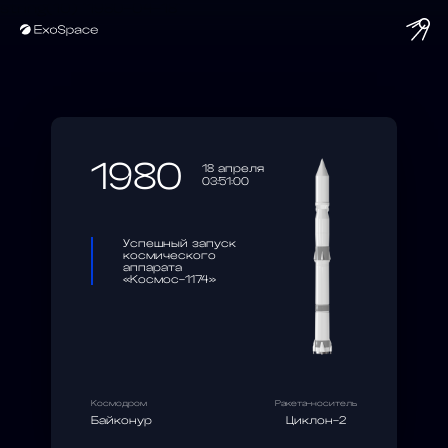
string(10) "1980-04-18"
1980
18 апреля
03:51:00
Успешный запуск
космического
аппарата
«Космос-1174»
Космодром
Ракета-носитель
Байконур
Циклон-2