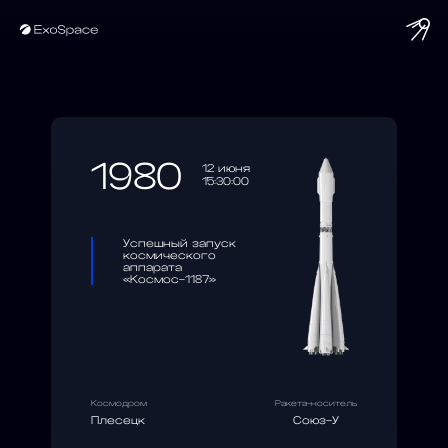
string(10) "1980-06-12"
1980
12 июня
15:30:00
Успешный запуск
космического
аппарата
«Космос-1187»
Космодром
Ракета-носитель
Плесецк
Союз-У