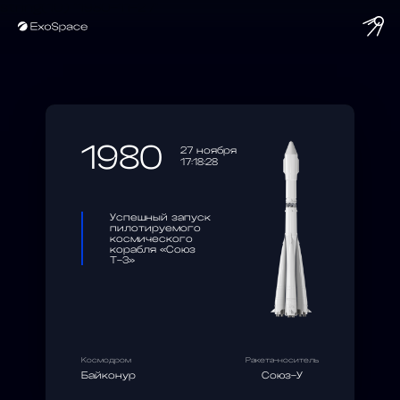
string(10) "1980-11-27"
1980
27 ноября
17:18:28
Успешный запуск
пилотируемого
космического
корабля «Союз
Т-3»
Космодром
Ракета-носитель
Байконур
Союз-У