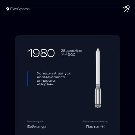
string(10) "1980-12-26"
1980
26 декабря
14:49:00
Успешный запуск
космического
аппарата
«Экран»
Космодром
Ракета-носитель
Байконур
Протон-К