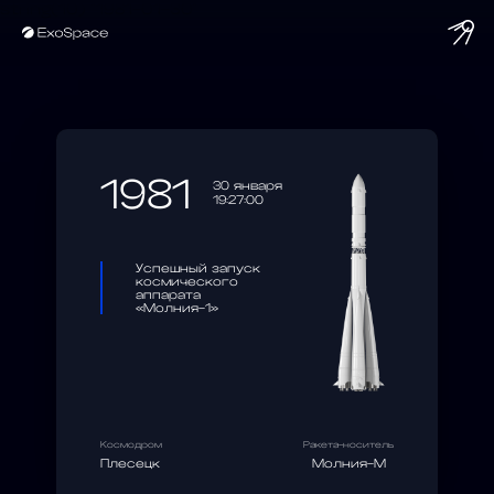
string(10) "1981-01-30"
1981
30 января
19:27:00
Успешный запуск
космического
аппарата
«Молния-1»
Космодром
Ракета-носитель
Плесецк
Молния-М