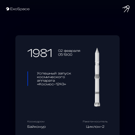
string(10) "1981-02-02"
1981
02 февраля
05:19:00
Успешный запуск
космического
аппарата
«Космос-1243»
Космодром
Ракета-носитель
Байконур
Циклон-2