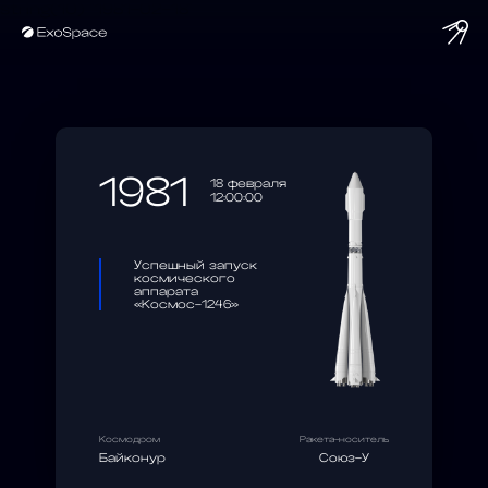
string(10) "1981-02-18"
1981
18 февраля
12:00:00
Успешный запуск
космического
аппарата
«Космос-1246»
Космодром
Ракета-носитель
Байконур
Союз-У