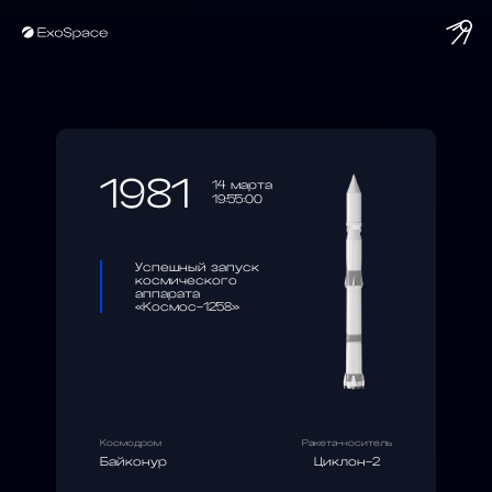
string(10) "1981-03-14"
1981
14 марта
19:55:00
Успешный запуск
космического
аппарата
«Космос-1258»
Космодром
Ракета-носитель
Байконур
Циклон-2