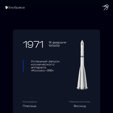
string(10) "1971-02-18"
1971
18 февраля
16:59:59
Успешный запуск
космического
аппарата
«Космос-396»
Космодром
Ракета-носитель
Плесецк
Восход