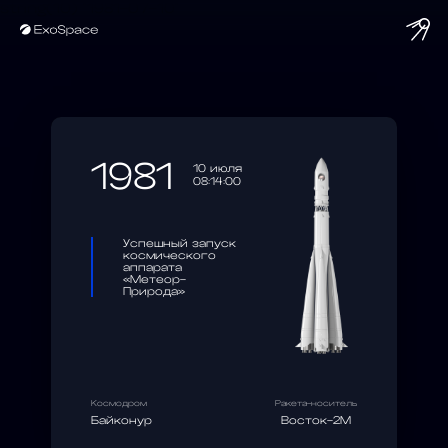
string(10) "1981-07-10"
1981
10 июля
08:14:00
Успешный запуск
космического
аппарата
«Метеор-
Природа»
Космодром
Ракета-носитель
Байконур
Восток-2М