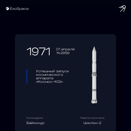
string(10) "1971-04-01"
1971
01 апреля
14:29:59
Успешный запуск
космического
аппарата
«Космос-402»
Космодром
Ракета-носитель
Байконур
Циклон-2