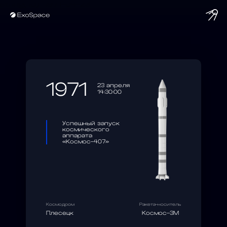
string(10) "1971-04-23"
1971
23 апреля
14:30:00
Успешный запуск
космического
аппарата
«Космос-407»
Космодром
Ракета-носитель
Плесецк
Космос-3М