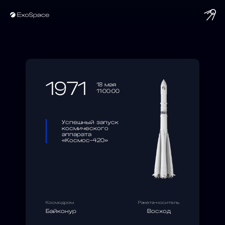
string(10) "1971-05-18"
1971
18 мая
11:00:00
Успешный запуск
космического
аппарата
«Космос-420»
Космодром
Ракета-носитель
Байконур
Восход