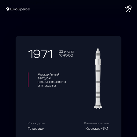
string(10) "1971-07-22"
1971
22 июля
16:45:00
Аварийный
запуск
космического
аппарата
Космодром
Ракета-носитель
Плесецк
Космос-3М