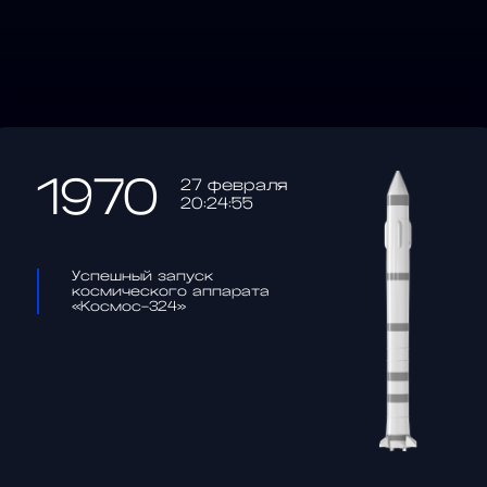
1970
27 февраля
20:24:55
Успешный запуск
космического аппарата
«Космос-324»