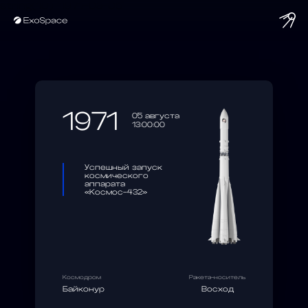
string(10) "1971-08-05"
1971
05 августа
13:00:00
Успешный запуск
космического
аппарата
«Космос-432»
Космодром
Ракета-носитель
Байконур
Восход