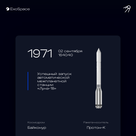
string(10) "1971-09-02"
1971
02 сентября
16:40:40
Успешный запуск
автоматической
межпланетной
станции
«Луна-18»
Космодром
Ракета-носитель
Байконур
Протон-К