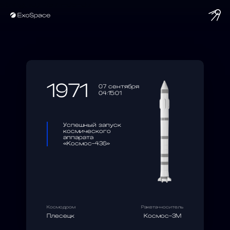
string(10) "1971-09-07"
1971
07 сентября
04:15:01
Успешный запуск
космического
аппарата
«Космос-436»
Космодром
Ракета-носитель
Плесецк
Космос-3М